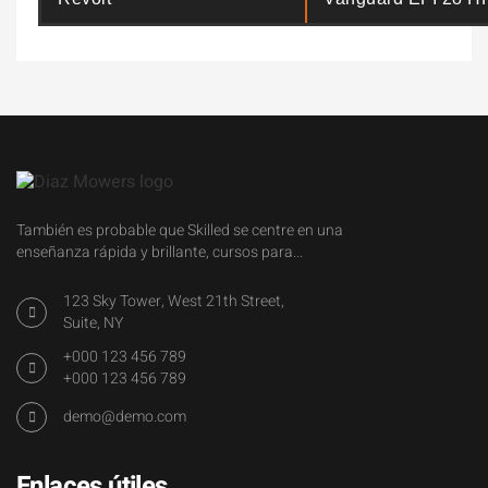
También es probable que Skilled se centre en una
enseñanza rápida y brillante, cursos para...
123 Sky Tower, West 21th Street,
Suite, NY
+000 123 456 789
+000 123 456 789
demo@demo.com
Enlaces útiles